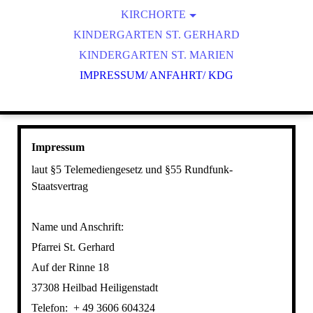
KIRCHENMUSIK
KIRCHORTE
ST. GERHARD HEILIGENSTADT
KINDERGARTEN ST. GERHARD
UNSERE ORGELN
ST. COSMAS UND DAMIAN GEISLEDEN
KINDERGARTEN ST. MARIEN
IMPRESSUM/ ANFAHRT/ KDG
ST. NIKOLAUS HEUTHEN
ST. MARTIN FLINSBERG
Impressum
laut §5 Telemediengesetz und §55 Rundfunk-
Staatsvertrag
Name und Anschrift:
Pfarrei St. Gerhard
Auf der Rinne 18
37308 Heilbad Heiligenstadt
Telefon: + 49 3606 604324