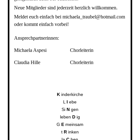
Neue Mitglieder sind jederzeit herzlich willkommen.
Meldet euch einfach bei michaela_traubel@hotmail.com
oder kommt einfach vorbei!
Ansprechpartnerinnen:
Michaela Aspesi
Chorleiterin
Claudia Hille
Chorleiterin
K
inderkirche
L
I
ebe
Si
N
gen
leben
D
ig
G
E
meinsam
t
R
inken
la
C
hen