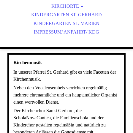
KIRCHENMUSIK
KIRCHORTE
ST. GERHARD HEILIGENSTADT
KINDERGARTEN ST. GERHARD
UNSERE ORGELN
ST. COSMAS UND DAMIAN GEISLEDEN
KINDERGARTEN ST. MARIEN
IMPRESSUM/ ANFAHRT/ KDG
ST. NIKOLAUS HEUTHEN
ST. MARTIN FLINSBERG
Kirchenmusik
In unserer Pfarrei St. Gerhard gibt es viele Facetten der
Kirchenmusik.
Neben den Vocalensembels verrichten regelmäßig
mehrere ehrenamtliche und ein hauptamtlicher Organist
einen wertvollen Dienst.
Der Kirchenchor Sankt Gerhard, die
ScholaNovaCantica, die Familienschola und der
Kinderchor gestalten regelmäßig und natürlich zu
besonderen Anlässen die Gottesdienste mit.