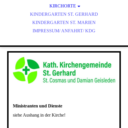
KIRCHENMUSIK
KIRCHORTE
ST. GERHARD HEILIGENSTADT
KINDERGARTEN ST. GERHARD
UNSERE ORGELN
ST. COSMAS UND DAMIAN GEISLEDEN
KINDERGARTEN ST. MARIEN
IMPRESSUM/ ANFAHRT/ KDG
ST. NIKOLAUS HEUTHEN
ST. MARTIN FLINSBERG
Ministranten und Dienste
siehe Aushang in der Kirche!